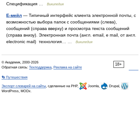
Спецификация …
Википедия
Е-мейл
— Типичный интерфейс клиента электронной почты, с
возможностью выбора папок с сообщениями (слева),
сообщений (справа вверху) и просмотра текста сообщений
(справа внизу). Электронная почта (англ. email, e mail, от англ.
electronic mail) технология… …
Википедия
© Академик, 2000-2026
18+
Обратная связь:
Техподдержка
,
Реклама на сайте
👣 Путешествия
Экспорт словарей на сайты
, сделанные на PHP,
Joomla,
Drupal,
WordPress, MODx.